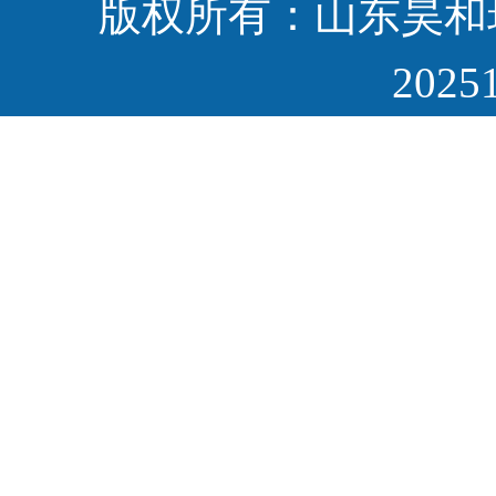
版权所有：山东昊和
储罐
HMPP一体化泵
站
2025